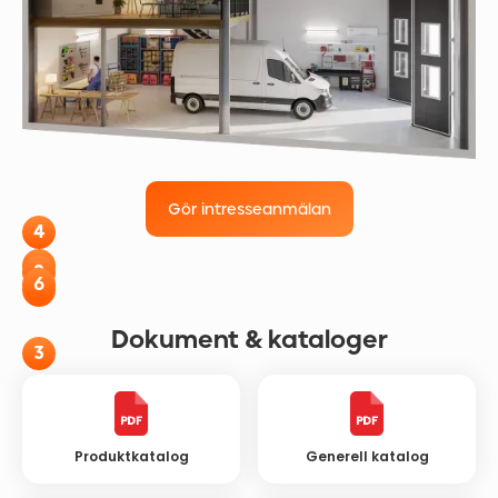
Gör intresseanmälan
4
1
2
6
5
Dokument & kataloger
3
Produktkatalog
Generell katalog