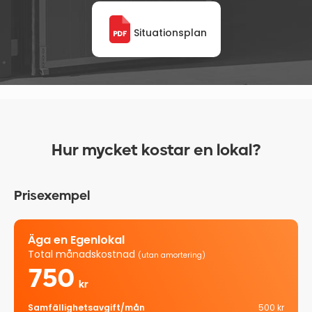
Situationsplan
Hur mycket kostar en lokal?
Prisexempel
Äga en Egenlokal
Total månadskostnad
(utan amortering)
750
kr
Samfällighetsavgift/mån
500 kr