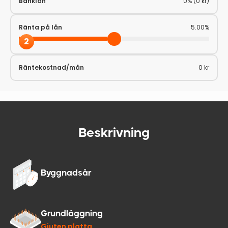
Banklån
0% (0 kr)
Ränta på lån
5.00%
2
Räntekostnad/mån
0 kr
Beskrivning
Byggnadsår
Grundläggning
Gjuten platta