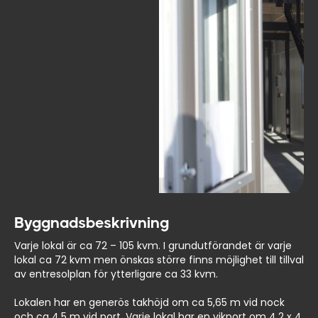
Byggnadsbeskrivning
Varje lokal är ca 72 – 105 kvm. I grundutförandet är varje
lokal ca 72 kvm men önskas större finns möjlighet till tillval
av entresolplan för ytterligare ca 33 kvm.
Lokalen har en generös takhöjd om ca 5,65 m vid nock
och ca 4,5 m vid port. Varje lokal har en vikport om 4,2 x 4