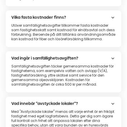
keyboard_arrow_down
Vilka fasta kostnader finns?
Utöver samfällighetsavgifter tillkommer fasta kostnader
som fastighetsskatt samt kostnad för elnätsavtal och dess
förbrukning. Beroende på ditt tilltänka användningsområde
kan kostnad för fiber och lösöreförsäkring tillkomma.
keyboard_arrow_down
Vad ingår i samfällighetsavgiften?
Samfällighetsavgiften täcker gemensamma kostnader för
fastigheterna, som exempelvis vatten och avlopp (V/A),
fastighetsförsäkring, yttre skötsel samt service för den
gemensamma oljeavskiljaren. Kostnaden för
samfällighetsavgiften är cirka 500 kr per månad.
keyboard_arrow_down
Vad innebär "avstyckade lokaler"?
Med "Avstyckade lokaler" menas att varje enhet är en friköpt
fastighet med eget lagfartsbevis. Detta ger dig som ägare
full kontroll och frihet att anpassa lokalen efter dina
specifika behov, utan att vara bunden av en hyresvärds