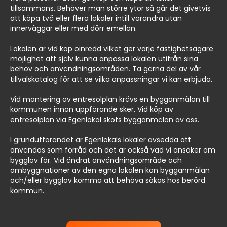
tillsammans. Behöver man större ytor så går det givetvis
att köpa två eller flera lokaler intill varandra utan
innerväggar eller med dörr emellan.
Lokalen är vid köp oinredd vilket ger varje fastighetsägare
möjlighet att själv kunna anpassa lokalen utifrån sina
behov och användningsområden. Ta gärna del av vår
tillvalskatalog för att se vilka anpassningar vi kan erbjuda.
Vid montering av entresolplan krävs en bygganmälan till
kommunen innan uppförande sker. Vid köp av
entresolplan via Egenlokal sköts bygganmälan av oss.
I grundutförandet är Egenlokals lokaler avsedda att
användas som förråd och det är också vad vi ansöker om
bygglov för. Vid ändrat användningsområde och
ombyggnationer av den egna lokalen kan bygganmälan
och/eller bygglov komma att behöva sökas hos berörd
kommun.