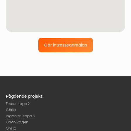
Gör intresseanmälan
Pågående projekt
Ersbo etapp 2
Görla
Ingarvet Etapp 5
Kolonivägen
Onsjö