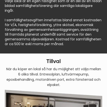
Varje lokal är en egen fastighet som är en del av en redan
bildad samfällighetsförening där samtliga lokalägare
ingår.
I samfällighetsavgiften innefattas bland annat kostnaden
för V/A, fastighetsförsäkring, yttre skötsel, ekonomisk
förvaltning av gemensamhetsanläggningen, avsättning
till framtida planerat underhåll samt service för den
gemensamma oljeavskiljaren. Kostnad för samfälligheten
är ca 500 kr exkl moms per månad.
Tillval
När du köper en lokal så har du möjlighet att välja mellan
6 olika tillval. Entresolplan, luftvärmepump,
epoxibehandling, motordriven port, extra fönsterrad och
elpaket.