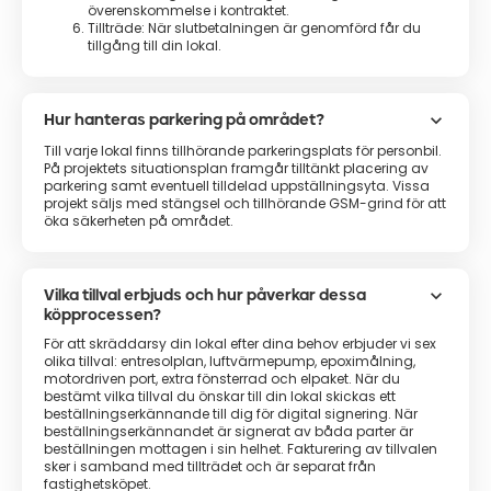
överenskommelse i kontraktet.
Tillträde: När slutbetalningen är genomförd får du
tillgång till din lokal.
keyboard_arrow_down
Hur hanteras parkering på området?
Till varje lokal finns tillhörande parkeringsplats för personbil.
På projektets situationsplan framgår tilltänkt placering av
parkering samt eventuell tilldelad uppställningsyta. Vissa
projekt säljs med stängsel och tillhörande GSM-grind för att
öka säkerheten på området.
keyboard_arrow_down
Vilka tillval erbjuds och hur påverkar dessa
köpprocessen?
För att skräddarsy din lokal efter dina behov erbjuder vi sex
olika tillval: entresolplan, luftvärmepump, epoximålning,
motordriven port, extra fönsterrad och elpaket. När du
bestämt vilka tillval du önskar till din lokal skickas ett
beställningserkännande till dig för digital signering. När
beställningserkännandet är signerat av båda parter är
beställningen mottagen i sin helhet. Fakturering av tillvalen
sker i samband med tillträdet och är separat från
fastighetsköpet.