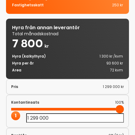
Fastighetsskatt
250 kr
Hyra från annan leverantör
Total månadskostnad
7 800
kr
Hyra (kalkylhyra)
1 300 kr /kvm
Hyra per år
93 600 kr
Area
72 kvm
Pris
1 299 000 kr
Kontantinsats
100%
1