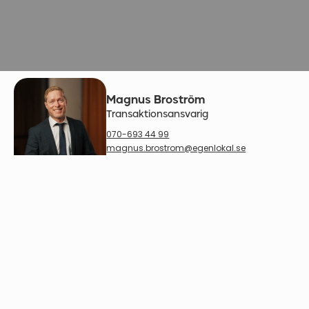
Magnus Broström
Transaktionsansvarig
070-693 44 99
magnus.brostrom@egenlokal.se
Dela nyheten
Pågående projekt
Ersbo etapp 2